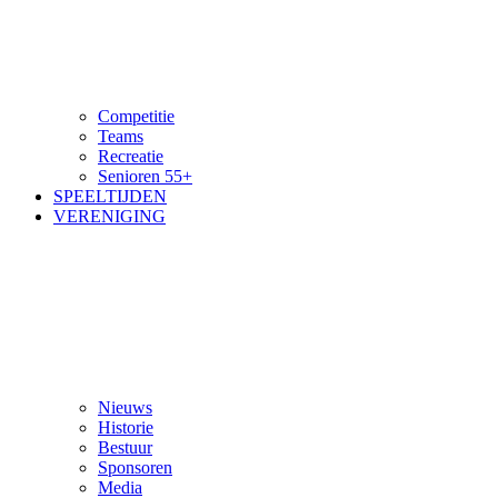
Competitie
Teams
Recreatie
Senioren 55+
SPEELTIJDEN
VERENIGING
Nieuws
Historie
Bestuur
Sponsoren
Media