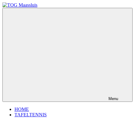
Ga
naar
TOG
dé
de
Maassluis
tafeltennisvereniging
inhoud
van
Maassluis
Menu
HOME
TAFELTENNIS