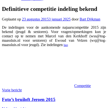
Definitieve competitie indeling bekend
Geplaatst op
23 augustus 2015
3 januari 2025
door
Bart Dijkman
De indelingen voor de aankomende najaarscompetitie 2015 zijn
bekend (jeugd & senioren). Voor vragen/opmerkingen kun je
contact op te nemen met Marcel van den Kerkhoff (wss@tog-
maassluis.nl voor senioren) of Ewoud van Velzen (wsj@tog-
maassluis.nl voor jeugd). Zie indelingen
hier
.
Competitie
Berichtnavigatie
Vorig bericht
Foto’s bruiloft Jeroen 2015